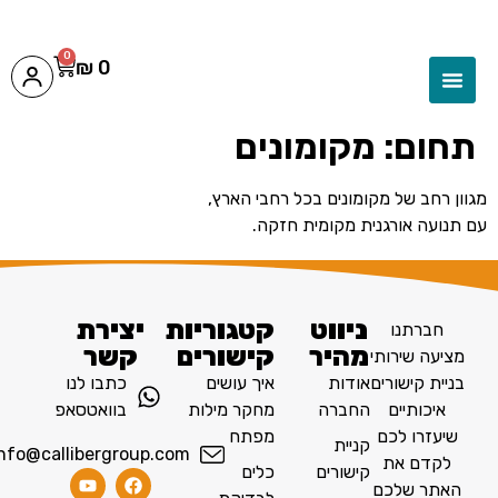
0
₪
0
תחום:
מקומונים
מגוון רחב של מקומונים בכל רחבי הארץ,
עם תנועה אורגנית מקומית חזקה.
ניווט
קטגוריות
יצירת
חברתנו
מהיר
קישורים
קשר
מציעה שירותי
בניית קישורים
אודות
איך עושים
כתבו לנו
איכותיים
החברה
מחקר מילות
בוואטסאפ
שיעזרו לכם
מפתח
קניית
info@callibergroup.com
לקדם את
קישורים
כלים
האתר שלכם