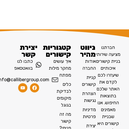
ניווט
קטגוריות
יצירת
חברתנו
מהיר
קישורים
קשר
מציעה שירותי
בניית קישורים
אודות
איך עושים
כתבו לנו
איכותיים
החברה
מחקר מילות
בוואטסאפ
שיעזרו לכם
מפתח
קניית
info@callibergroup.com
לקדם את
קישורים
כלים
האתר שלכם
לבדיקת
הצהרת
בתוצאות
מיקומים
נגישות
החיפוש. אנו
בגוגל
מאמינים
מדיניות
מה זה
שבניית
פרטיות
קישור
קישורים היא
יצירת
פנימי?